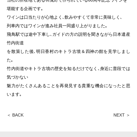
堪能する企画です｡
ワインは口当たりが心地よく､飲みやすくて非常に美味しく､
列車内ではワインが進み社員一同盛り上がりました｡
飛鳥駅では途中下車し､ガイドの方の説明を聞きながら日本遺産
竹内街道
を散策した後､明日香村のキトラ古墳＆四神の館を見学しまし
た｡
竹内街道やキトラ古墳の歴史を知るだけでなく､身近に普段では
気づかない
魅力がたくさんあることを再発見する貴重な機会になったと思
います｡
＜ BACK
NEXT ＞