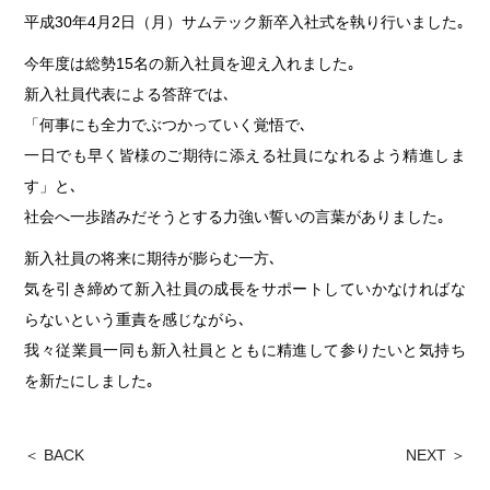
平成30年4月2日（月）サムテック新卒入社式を執り行いました｡
今年度は総勢15名の新入社員を迎え入れました｡
新入社員代表による答辞では､
「何事にも全力でぶつかっていく覚悟で､
一日でも早く皆様のご期待に添える社員になれるよう精進しま
す」と､
社会へ一歩踏みだそうとする力強い誓いの言葉がありました｡
新入社員の将来に期待が膨らむ一方､
気を引き締めて新入社員の成長をサポートしていかなければな
らないという重責を感じながら､
我々従業員一同も新入社員とともに精進して参りたいと気持ち
を新たにしました｡
＜ BACK
NEXT ＞